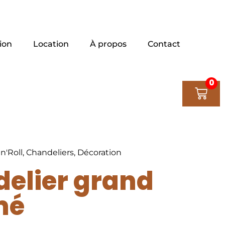
ion
Location
À propos
Contact
0
n'Roll
,
Chandeliers
,
Décoration
elier grand
mé