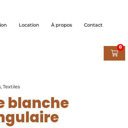
ion
Location
À propos
Contact
0
s
,
Textiles
 blanche
ngulaire