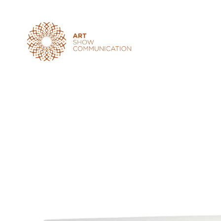
Art Show Communication
Créateur d'événements depuis 1997