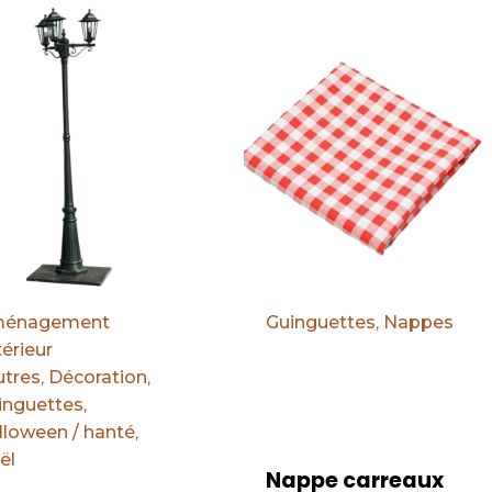
éfaut
Par défaut
énagement
Guinguettes
,
Nappes
érieur
utres
,
Décoration
,
inguettes
,
lloween / hanté
,
ël
Nappe carreaux