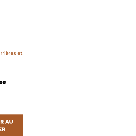
rrières et
se
R AU
ER