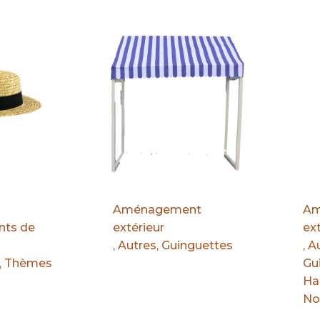
Par défaut
Par d
Aménagement
Am
nts de
extérieur
ext
,
Autres
,
Guinguettes
,
A
,
Thèmes
Gu
Ha
No