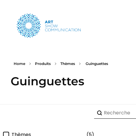
Art Show Communication
Créateur d'événements depuis 1997
Home
Produits
Thèmes
Guinguettes
Guinguettes
Recherche-pr
Rechercher
Filtre-categorie
Thèmes
(5)