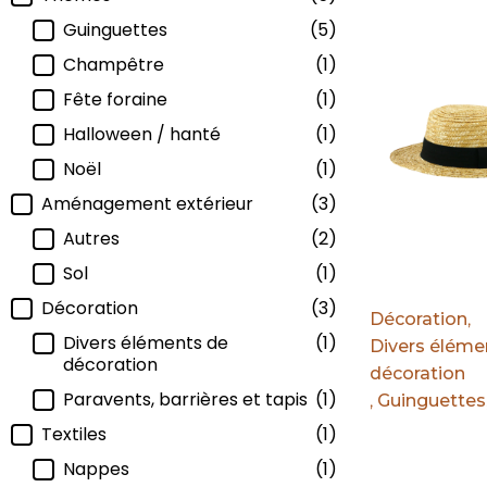
Par défaut
Guinguettes
(5)
Champêtre
(1)
Fête foraine
(1)
Halloween / hanté
(1)
Noël
(1)
Aménagement extérieur
(3)
Autres
(2)
Sol
(1)
Décoration
(3)
Décoration
,
Divers éléments de
(1)
Divers éléme
décoration
décoration
Paravents, barrières et tapis
(1)
,
Guinguettes
Textiles
(1)
Nappes
(1)