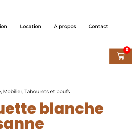
ion
Location
À propos
Contact
0
e
,
Mobilier
,
Tabourets et poufs
ette blanche
sanne