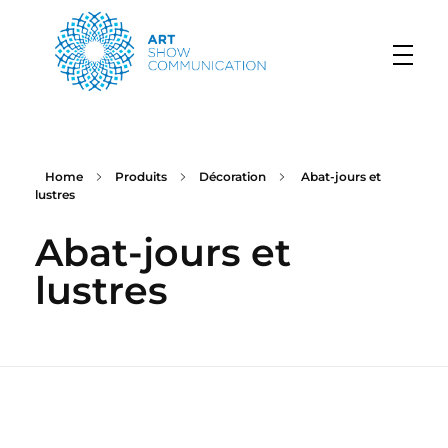
Art Show Communication
Créateur d'événements depuis 1997
Home
Produits
Décoration
Abat-jours et
lustres
Abat-jours et
lustres