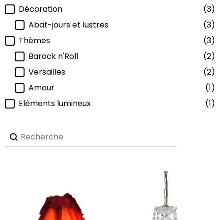
Filtre-categorie
Décoration
(3)
Abat-jours et lustres
(3)
Thèmes
(3)
Barock n'Roll
(2)
Versailles
(2)
Amour
(1)
Eléments lumineux
(1)
Recherche-produits
Rechercher
Par défaut
Par défaut