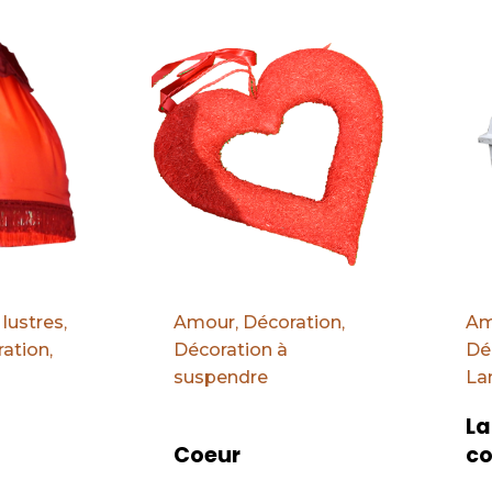
Par défaut
Par d
 lustres
,
Amour
,
Décoration
,
Am
ation
,
Décoration à
Dé
suspendre
La
La
Coeur
co