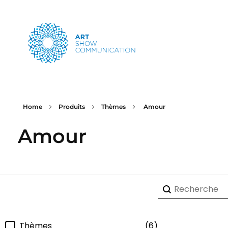
Art Show Communication
Créateur d'événements depuis 1997
Home
Produits
Thèmes
Amour
Amour
Recherche-pr
Rechercher
Filtre-categorie
Thèmes
(6)