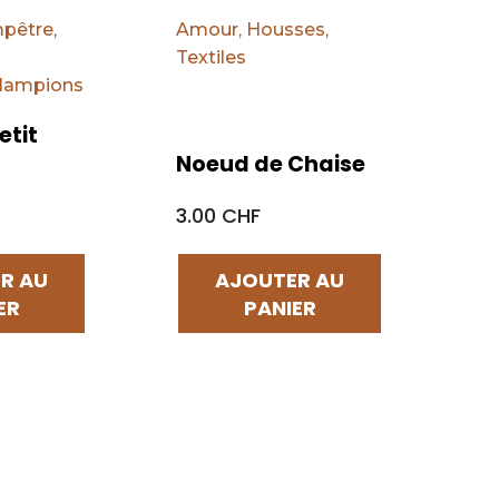
pêtre
,
Amour
,
Housses
,
Textiles
 lampions
etit
Noeud de Chaise
3.00 CHF
R AU
AJOUTER AU
ER
PANIER