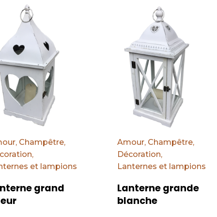
éfaut
Par défaut
our
,
Champêtre
,
Amour
,
Champêtre
,
coration
,
Décoration
,
nternes et lampions
Lanternes et lampions
nterne grand
Lanterne grande
eur
blanche