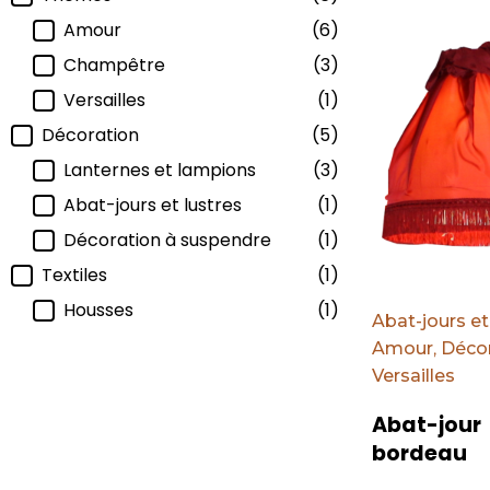
Par défaut
Amour
(6)
Champêtre
(3)
Versailles
(1)
Décoration
(5)
Lanternes et lampions
(3)
Abat-jours et lustres
(1)
Décoration à suspendre
(1)
Textiles
(1)
Housses
(1)
Abat-jours et
Amour
,
Décor
Versailles
Abat-jour
bordeau