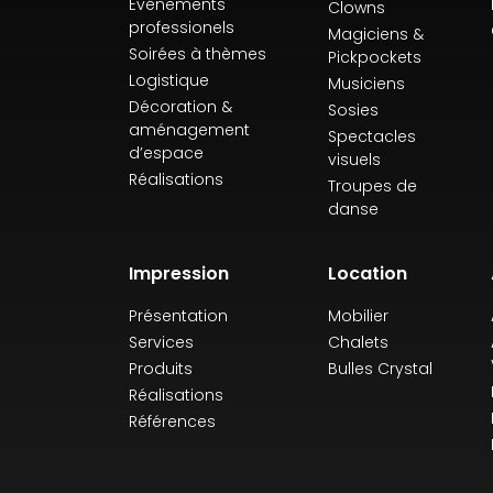
Événements
Clowns
professionels
Magiciens &
Soirées à thèmes
Pickpockets
Logistique
Musiciens
Décoration &
Sosies
aménagement
Spectacles
d’espace
visuels
Réalisations
Troupes de
danse
Impression
Location
Présentation
Mobilier
Services
Chalets
Produits
Bulles Crystal
Réalisations
Références