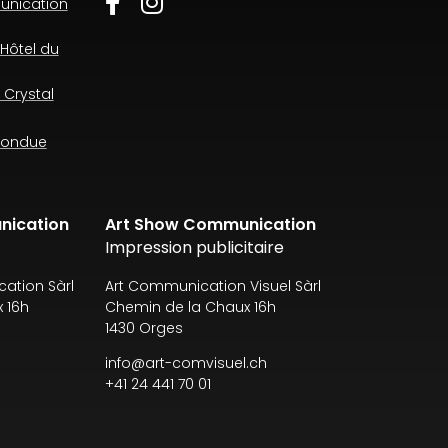
unication
Hôtel du
 Crystal
 fondue
nication
Art Show Communication
Impression publicitaire
ation Sàrl
Art Communication Visuel Sàrl
 16h
Chemin de la Chaux 16h
1430 Orges
info@art-comvisuel.ch
+41 24 441 70 01