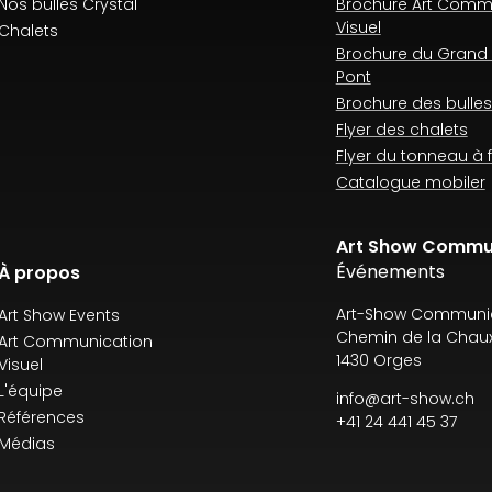
Nos bulles Crystal
Brochure Art Comm
Visuel
Chalets
Brochure du Grand 
Pont
Brochure des bulles
Flyer des chalets
Flyer du tonneau à
Catalogue mobiler
Art Show Commu
Événements
À propos
Art-Show Communic
Art Show Events
Chemin de la Chaux
Art Communication
1430 Orges
Visuel
L'équipe
info@art-show.ch
Références
+41 24 441 45 37
Médias