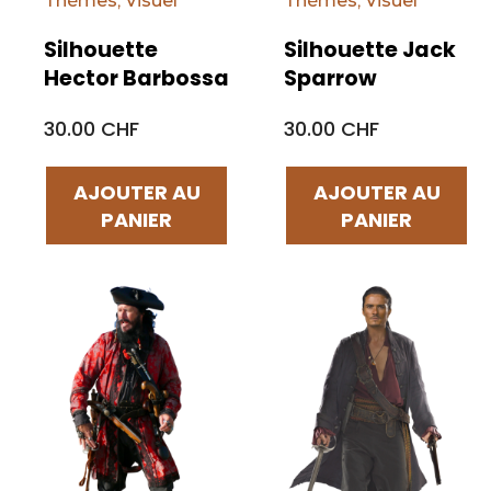
Thèmes
,
Visuel
Thèmes
,
Visuel
Silhouette
Silhouette Jack
Hector Barbossa
Sparrow
30.00 CHF
30.00 CHF
AJOUTER AU
AJOUTER AU
PANIER
PANIER
Par défaut
Par défaut