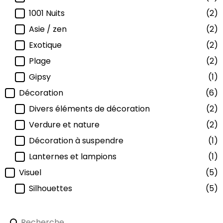
1001 Nuits
(2)
Asie / zen
(2)
Exotique
(2)
Plage
(2)
Gipsy
(1)
Décoration
(6)
Divers éléments de décoration
(2)
Verdure et nature
(2)
Décoration à suspendre
(1)
Lanternes et lampions
(1)
Visuel
(5)
Silhouettes
(5)
Recherche-produits
Rechercher