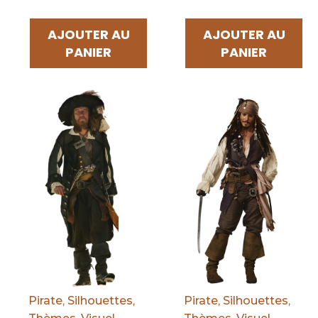
AJOUTER AU
AJOUTER AU
PANIER
PANIER
Par défaut
Par défaut
Pirate
,
Silhouettes
,
Pirate
,
Silhouettes
,