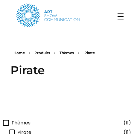
Art Show Communication
Créateur d'événements depuis 1997
Home
Produits
Thèmes
Pirate
Pirate
Filtre-categorie
Thèmes
(11)
Pirate
(11)