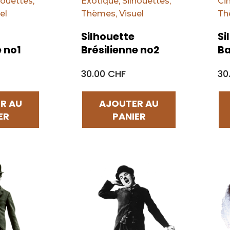
houettes
,
Exotique
,
Silhouettes
,
Ci
el
Thèmes
,
Visuel
Th
Silhouette
Si
e no1
Brésilienne no2
Ba
30.00 CHF
30
R AU
AJOUTER AU
ER
PANIER
Par défaut
Par d