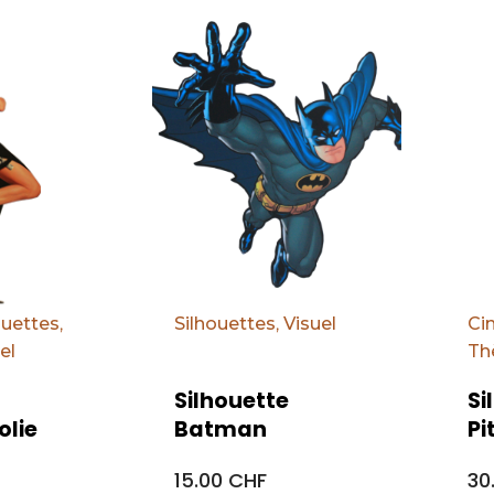
Par défaut
Par d
ouettes
,
Silhouettes
,
Visuel
Ci
el
Th
Silhouette
Si
olie
Batman
Pi
15.00 CHF
30