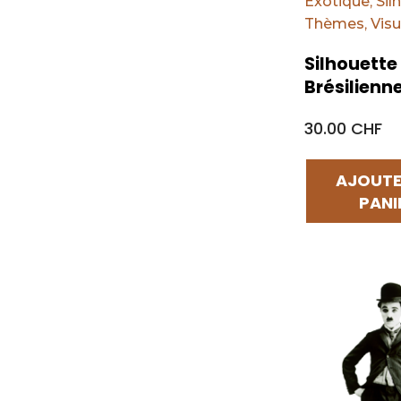
Exotique
,
Sil
Thèmes
,
Visu
Silhouette
Brésilienn
30.00 CHF
AJOUTE
PANI
Par défaut