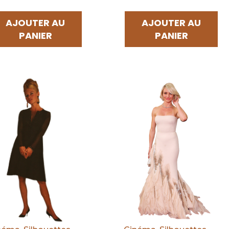
AJOUTER AU
AJOUTER AU
PANIER
PANIER
éfaut
Par défaut