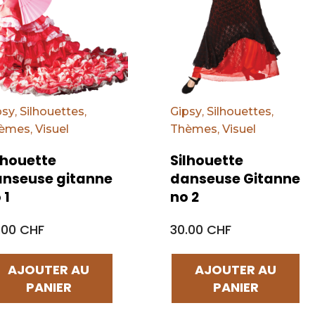
psy
,
Silhouettes
,
Gipsy
,
Silhouettes
,
èmes
,
Visuel
Thèmes
,
Visuel
lhouette
Silhouette
nseuse gitanne
danseuse Gitanne
 1
no 2
.00 CHF
30.00 CHF
AJOUTER AU
AJOUTER AU
PANIER
PANIER