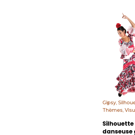
Par défaut
Gipsy
,
Silhou
Thèmes
,
Visu
Silhouette
danseuse 