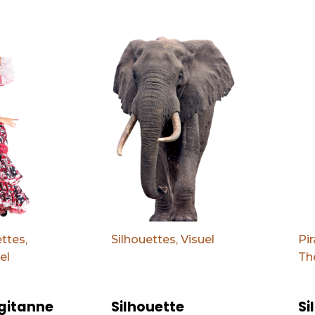
Par défaut
Par d
ettes
,
Silhouettes
,
Visuel
Pir
el
Th
gitanne
Silhouette
Si