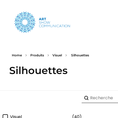
Art Show Communication
Créateur d'événements depuis 1997
Home
Produits
Visuel
Silhouettes
Silhouettes
Recherche-pr
Rechercher
Filtre-categorie
Visuel
(40)