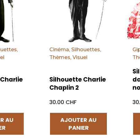
ouettes
,
Cinéma
,
Silhouettes
,
Gi
el
Thèmes
,
Visuel
Th
Si
 Charlie
Silhouette Charlie
da
Chaplin 2
no
30.00 CHF
30
R AU
AJOUTER AU
ER
PANIER