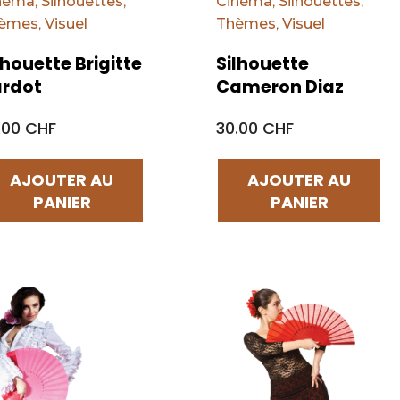
néma
,
Silhouettes
,
Cinéma
,
Silhouettes
,
èmes
,
Visuel
Thèmes
,
Visuel
lhouette Brigitte
Silhouette
rdot
Cameron Diaz
.00 CHF
30.00 CHF
AJOUTER AU
AJOUTER AU
PANIER
PANIER
éfaut
Par défaut