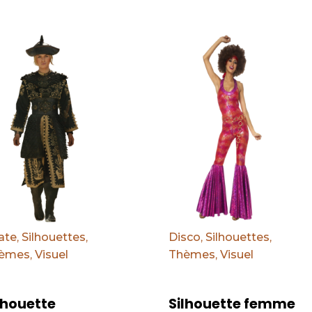
éfaut
Par défaut
ate
,
Silhouettes
,
Disco
,
Silhouettes
,
èmes
,
Visuel
Thèmes
,
Visuel
lhouette
Silhouette femme