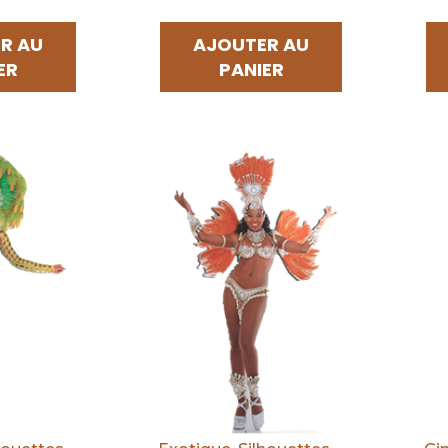
R AU
AJOUTER AU
ER
PANIER
Par défaut
Par d