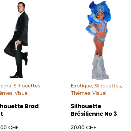
éfaut
Par défaut
néma
,
Silhouettes
,
Exotique
,
Silhouettes
,
èmes
,
Visuel
Thèmes
,
Visuel
lhouette Brad
Silhouette
tt
Brésilienne No 3
.00 CHF
30.00 CHF