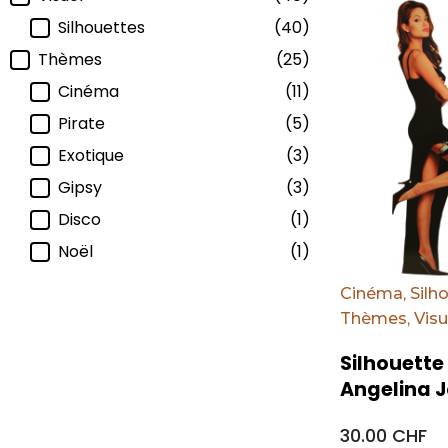
Par défaut
Silhouettes
(40)
Thèmes
(25)
Cinéma
(11)
Pirate
(5)
Exotique
(3)
Gipsy
(3)
Disco
(1)
Noël
(1)
Cinéma
,
Silh
Thèmes
,
Visu
Silhouette
Angelina J
30.00 CHF