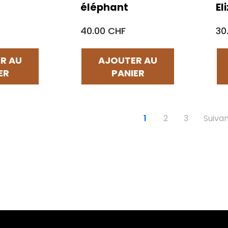
éléphant
El
40.00 CHF
30
R AU
AJOUTER AU
ER
PANIER
1
2
3
Suivan